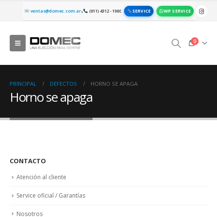
SERVICE
WP SERVICE
ventas@domec.com.ar
(011) 4312 - 1980
|
0
PRINCIPAL
DEFECTOS
HORNO SE APAGA
Horno se apaga
CONTACTO
Atención al cliente
Service oficial / Garantías
Nosotros