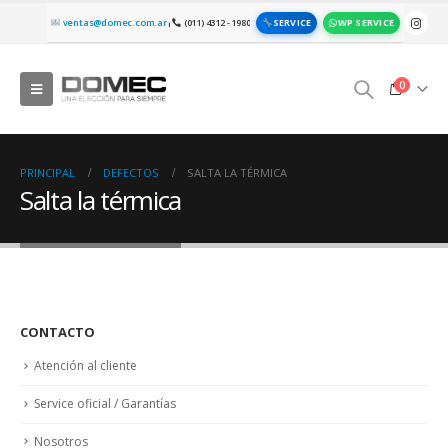
SERVICE
WP SERVICE
ventas@domec.com.ar
(011) 4312 - 1980
|
0
PRINCIPAL
DEFECTOS
SALTA LA TÉRMICA
Salta la térmica
CONTACTO
Atención al cliente
Service oficial / Garantías
Nosotros