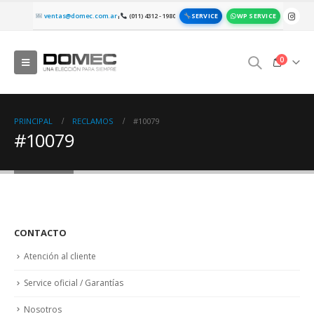
SERVICE
WP SERVICE
ventas@domec.com.ar
(011) 4312 - 1980
|
0
PRINCIPAL
RECLAMOS
#10079
#10079
CONTACTO
Atención al cliente
Service oficial / Garantías
Nosotros