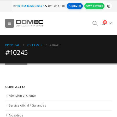
SERVICE
WP SERVICE
ventas@domec.com.ar
(011) 4312 - 1980
|
0
PRINCIPAL
RECLAMOS
#10245
#10245
CONTACTO
Atención al cliente
Service oficial / Garantías
Nosotros