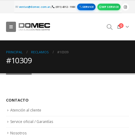
SERVICE
WP SERVICE
ventas@domec.com.ar
(011) 4312 - 1980
|
0
PRINCIPAL
RECLAMOS
#10309
#10309
CONTACTO
Atención al cliente
Service oficial / Garantías
Nosotros