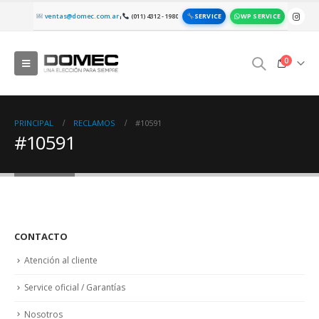
SERVICE
WP SERVICE
ventas@domec.com.ar
(011) 4312 - 1980
|
0
PRINCIPAL
RECLAMOS
#10591
#10591
CONTACTO
Atención al cliente
Service oficial / Garantías
Nosotros