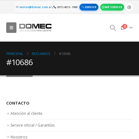
SERVICE
WP SERVICE
ventas@domec.com.ar
(011) 4312 - 1980
|
0
PRINCIPAL
RECLAMOS
#10686
#10686
CONTACTO
Atención al cliente
Service oficial / Garantías
Nosotros