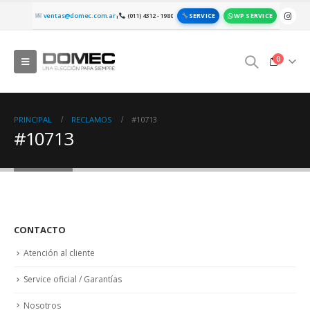
SERVICE
WP SERVICE
ventas@domec.com.ar
(011) 4312 - 1980
|
0
PRINCIPAL
RECLAMOS
#10713
#10713
CONTACTO
Atención al cliente
Service oficial / Garantías
Nosotros