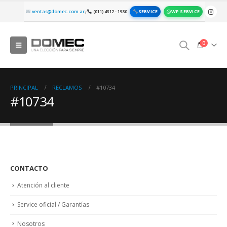
SERVICE
WP SERVICE
ventas@domec.com.ar
(011) 4312 - 1980
|
0
PRINCIPAL
RECLAMOS
#10734
#10734
CONTACTO
Atención al cliente
Service oficial / Garantías
Nosotros