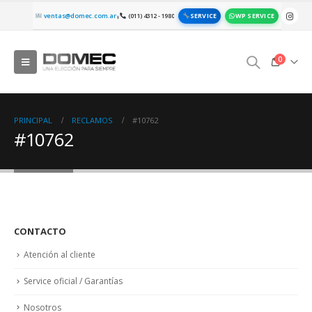
SERVICE
WP SERVICE
ventas@domec.com.ar
(011) 4312 - 1980
|
0
PRINCIPAL
RECLAMOS
#10762
#10762
CONTACTO
Atención al cliente
Service oficial / Garantías
Nosotros