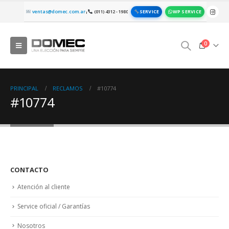
SERVICE
WP SERVICE
ventas@domec.com.ar
(011) 4312 - 1980
|
0
PRINCIPAL
RECLAMOS
#10774
#10774
CONTACTO
Atención al cliente
Service oficial / Garantías
Nosotros