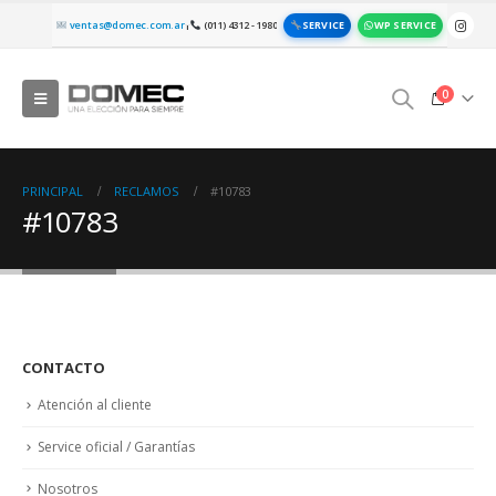
SERVICE
WP SERVICE
ventas@domec.com.ar
(011) 4312 - 1980
|
0
PRINCIPAL
RECLAMOS
#10783
#10783
CONTACTO
Atención al cliente
Service oficial / Garantías
Nosotros