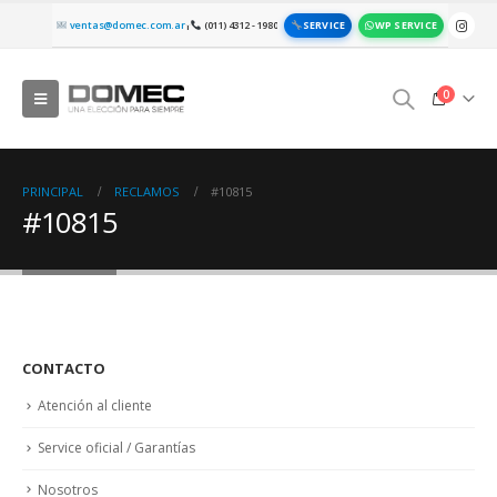
SERVICE
WP SERVICE
ventas@domec.com.ar
(011) 4312 - 1980
|
0
PRINCIPAL
RECLAMOS
#10815
#10815
CONTACTO
Atención al cliente
Service oficial / Garantías
Nosotros