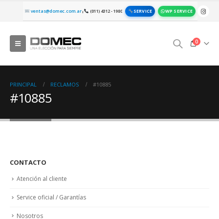
SERVICE
WP SERVICE
ventas@domec.com.ar
(011) 4312 - 1980
|
0
PRINCIPAL
RECLAMOS
#10885
#10885
CONTACTO
Atención al cliente
Service oficial / Garantías
Nosotros