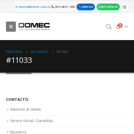
SERVICE
WP SERVICE
ventas@domec.com.ar
(011) 4312 - 1980
|
0
PRINCIPAL
RECLAMOS
#11033
#11033
CONTACTO
Atención al cliente
Service oficial / Garantías
Nosotros