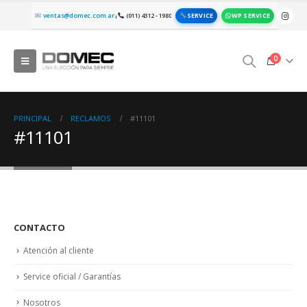
SERVICE
WP SERVICE
ventas@domec.com.ar
(011) 4312 - 1980
|
0
PRINCIPAL
RECLAMOS
#11101
#11101
CONTACTO
Atención al cliente
Service oficial / Garantías
Nosotros