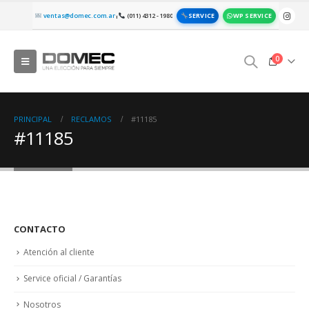
SERVICE
WP SERVICE
ventas@domec.com.ar
(011) 4312 - 1980
|
0
PRINCIPAL
RECLAMOS
#11185
#11185
CONTACTO
Atención al cliente
Service oficial / Garantías
Nosotros