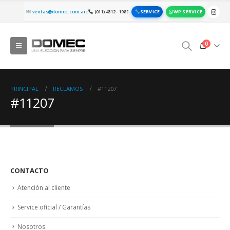
SERVICE
WP SERVICE
ventas@domec.com.ar
(011) 4312 - 1980
|
0
PRINCIPAL
RECLAMOS
#11207
#11207
CONTACTO
Atención al cliente
Service oficial / Garantías
Nosotros