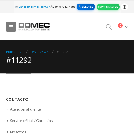
SERVICE
WP SERVICE
ventas@domec.com.ar
(011) 4312 - 1980
|
0
PRINCIPAL
RECLAMOS
#11292
#11292
CONTACTO
Atención al cliente
Service oficial / Garantías
Nosotros