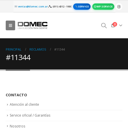
SERVICE
WP SERVICE
ventas@domec.com.ar
(011) 4312 - 1980
|
0
PRINCIPAL
RECLAMOS
#11344
#11344
CONTACTO
Atención al cliente
Service oficial / Garantías
Nosotros