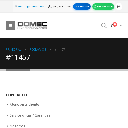
SERVICE
WP SERVICE
ventas@domec.com.ar
(011) 4312 - 1980
|
0
PRINCIPAL
RECLAMOS
#11457
#11457
CONTACTO
Atención al cliente
Service oficial / Garantías
Nosotros