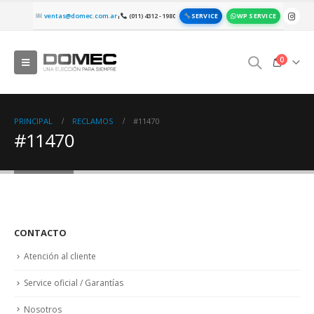
SERVICE
WP SERVICE
ventas@domec.com.ar
(011) 4312 - 1980
|
0
PRINCIPAL
RECLAMOS
#11470
#11470
CONTACTO
Atención al cliente
Service oficial / Garantías
Nosotros