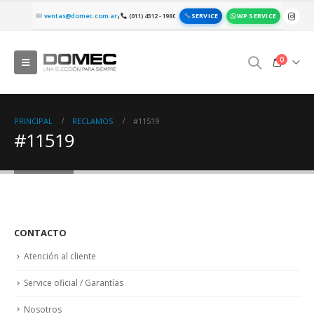
SERVICE
WP SERVICE
ventas@domec.com.ar
(011) 4312 - 1980
|
0
PRINCIPAL
RECLAMOS
#11519
#11519
CONTACTO
Atención al cliente
Service oficial / Garantías
Nosotros