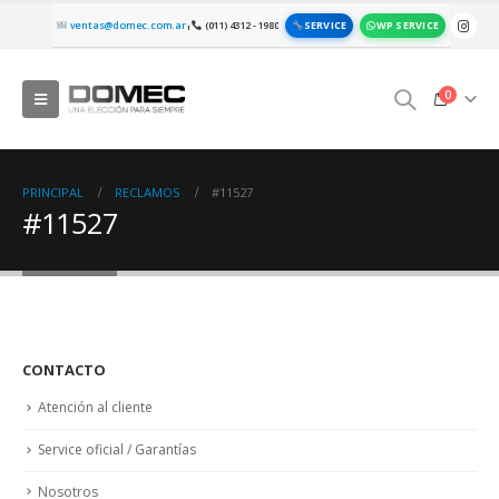
SERVICE
WP SERVICE
ventas@domec.com.ar
(011) 4312 - 1980
|
0
PRINCIPAL
RECLAMOS
#11527
#11527
CONTACTO
Atención al cliente
Service oficial / Garantías
Nosotros