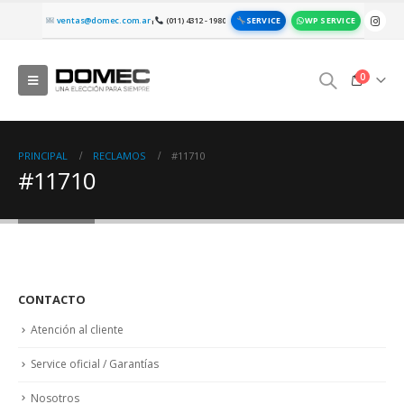
SERVICE
WP SERVICE
ventas@domec.com.ar
(011) 4312 - 1980
|
0
PRINCIPAL
RECLAMOS
#11710
#11710
CONTACTO
Atención al cliente
Service oficial / Garantías
Nosotros