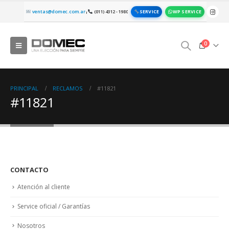
SERVICE
WP SERVICE
ventas@domec.com.ar
(011) 4312 - 1980
|
0
PRINCIPAL
RECLAMOS
#11821
#11821
CONTACTO
Atención al cliente
Service oficial / Garantías
Nosotros