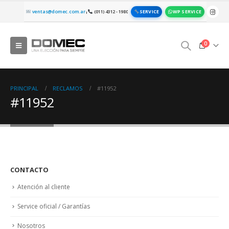
SERVICE
WP SERVICE
ventas@domec.com.ar
(011) 4312 - 1980
|
0
PRINCIPAL
RECLAMOS
#11952
#11952
CONTACTO
Atención al cliente
Service oficial / Garantías
Nosotros