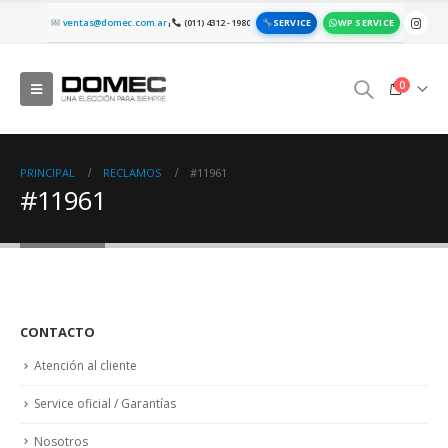
SERVICE
WP SERVICE
ventas@domec.com.ar
(011) 4312 - 1980
|
0
PRINCIPAL
RECLAMOS
#11961
#11961
CONTACTO
Atención al cliente
Service oficial / Garantías
Nosotros