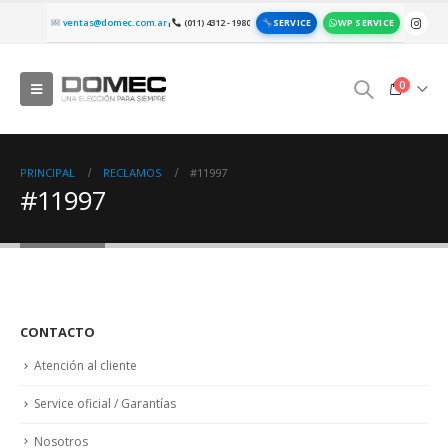
SERVICE
WP SERVICE
ventas@domec.com.ar
(011) 4312 - 1980
|
0
PRINCIPAL
RECLAMOS
#11997
#11997
CONTACTO
Atención al cliente
Service oficial / Garantías
Nosotros