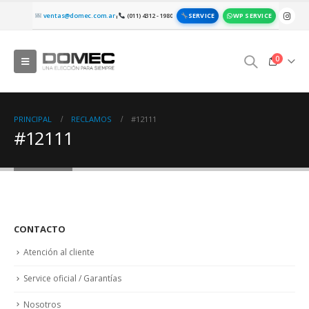
SERVICE
WP SERVICE
ventas@domec.com.ar
(011) 4312 - 1980
|
0
PRINCIPAL
RECLAMOS
#12111
#12111
CONTACTO
Atención al cliente
Service oficial / Garantías
Nosotros