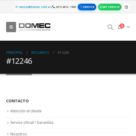
SERVICE
WP SERVICE
ventas@domec.com.ar
(011) 4312 - 1980
|
0
PRINCIPAL
RECLAMOS
#12246
#12246
CONTACTO
Atención al cliente
Service oficial / Garantías
Nosotros