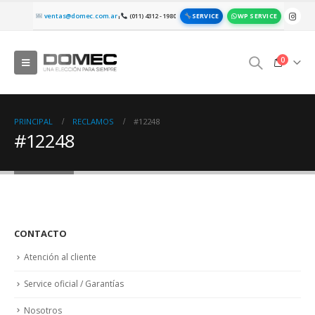
SERVICE
WP SERVICE
ventas@domec.com.ar
(011) 4312 - 1980
|
0
PRINCIPAL
RECLAMOS
#12248
#12248
CONTACTO
Atención al cliente
Service oficial / Garantías
Nosotros