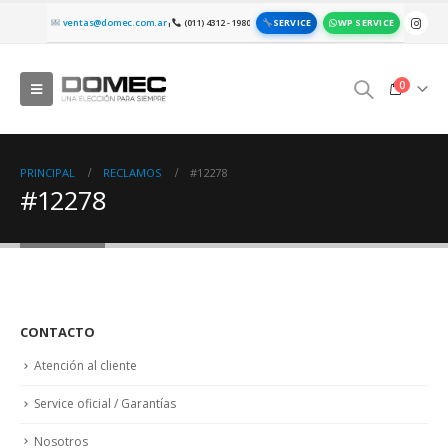
SERVICE
WP SERVICE
ventas@domec.com.ar
(011) 4312 - 1980
|
0
PRINCIPAL
RECLAMOS
#12278
#12278
CONTACTO
Atención al cliente
Service oficial / Garantías
Nosotros