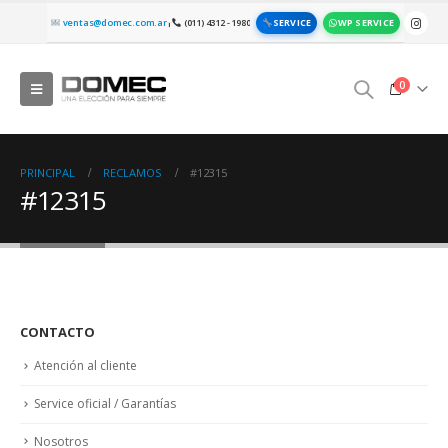
SERVICE
WP SERVICE
ventas@domec.com.ar
(011) 4312 - 1980
|
0
PRINCIPAL
RECLAMOS
#12315
#12315
CONTACTO
Atención al cliente
Service oficial / Garantías
Nosotros