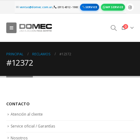
SERVICE
WP SERVICE
ventas@domec.com.ar
(011) 4312 - 1980
|
0
PRINCIPAL
RECLAMOS
#12372
#12372
CONTACTO
Atención al cliente
Service oficial / Garantías
Nosotros