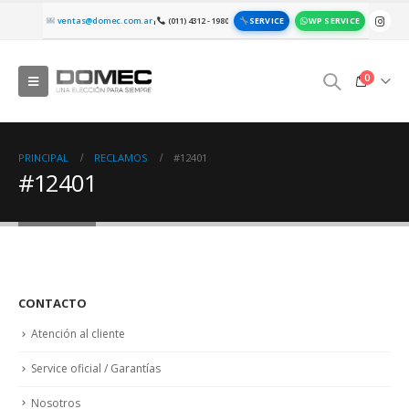
SERVICE
WP SERVICE
ventas@domec.com.ar
(011) 4312 - 1980
|
0
PRINCIPAL
RECLAMOS
#12401
#12401
CONTACTO
Atención al cliente
Service oficial / Garantías
Nosotros