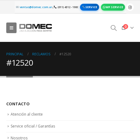
SERVICE
WP SERVICE
ventas@domec.com.ar
(011) 4312 - 1980
|
0
PRINCIPAL
RECLAMOS
#12520
#12520
CONTACTO
Atención al cliente
Service oficial / Garantías
Nosotros