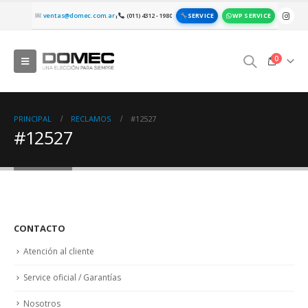
SERVICE
WP SERVICE
ventas@domec.com.ar
(011) 4312 - 1980
|
0
PRINCIPAL
RECLAMOS
#12527
#12527
CONTACTO
Atención al cliente
Service oficial / Garantías
Nosotros