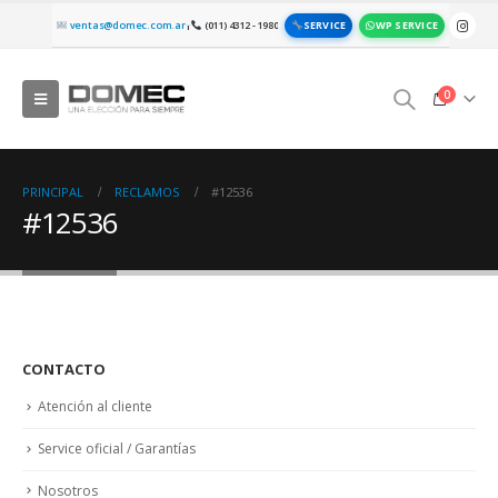
SERVICE
WP SERVICE
ventas@domec.com.ar
(011) 4312 - 1980
|
0
PRINCIPAL
RECLAMOS
#12536
#12536
CONTACTO
Atención al cliente
Service oficial / Garantías
Nosotros