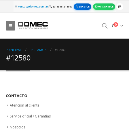
SERVICE
WP SERVICE
ventas@domec.com.ar
(011) 4312 - 1980
|
0
PRINCIPAL
RECLAMOS
#12580
#12580
CONTACTO
Atención al cliente
Service oficial / Garantías
Nosotros