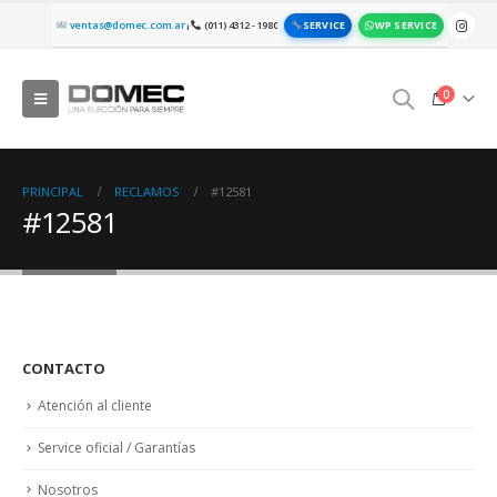
SERVICE
WP SERVICE
ventas@domec.com.ar
(011) 4312 - 1980
|
0
PRINCIPAL
RECLAMOS
#12581
#12581
CONTACTO
Atención al cliente
Service oficial / Garantías
Nosotros