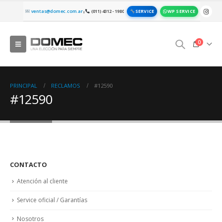
SERVICE
WP SERVICE
ventas@domec.com.ar
(011) 4312 - 1980
|
0
PRINCIPAL
RECLAMOS
#12590
#12590
CONTACTO
Atención al cliente
Service oficial / Garantías
Nosotros