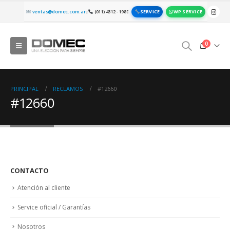
SERVICE
WP SERVICE
ventas@domec.com.ar
(011) 4312 - 1980
|
0
PRINCIPAL
RECLAMOS
#12660
#12660
CONTACTO
Atención al cliente
Service oficial / Garantías
Nosotros