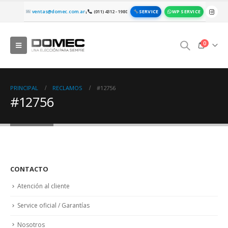
SERVICE
WP SERVICE
ventas@domec.com.ar
(011) 4312 - 1980
|
0
PRINCIPAL
RECLAMOS
#12756
#12756
CONTACTO
Atención al cliente
Service oficial / Garantías
Nosotros