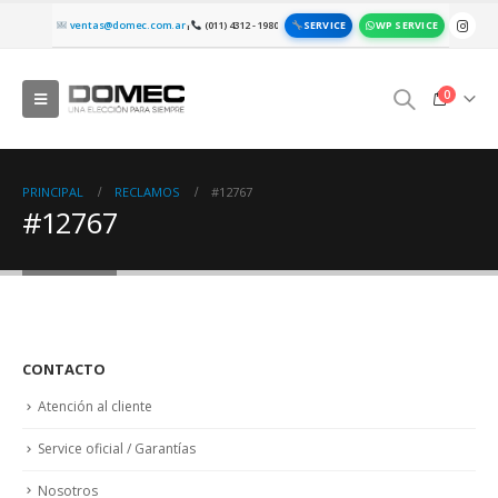
SERVICE
WP SERVICE
ventas@domec.com.ar
(011) 4312 - 1980
|
0
PRINCIPAL
RECLAMOS
#12767
#12767
CONTACTO
Atención al cliente
Service oficial / Garantías
Nosotros