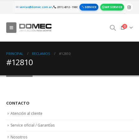
SERVICE
WP SERVICE
ventas@domec.com.ar
(011) 4312 - 1980
|
0
PRINCIPAL
RECLAMOS
#12810
#12810
CONTACTO
Atención al cliente
Service oficial / Garantías
Nosotros