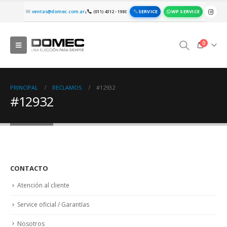
SERVICE
WP SERVICE
ventas@domec.com.ar
(011) 4312 - 1980
|
0
PRINCIPAL
RECLAMOS
#12932
#12932
CONTACTO
Atención al cliente
Service oficial / Garantías
Nosotros