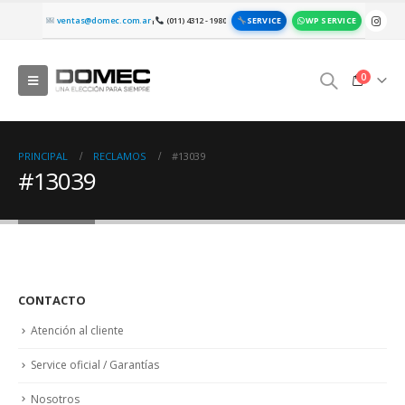
SERVICE
WP SERVICE
ventas@domec.com.ar
(011) 4312 - 1980
|
0
PRINCIPAL
RECLAMOS
#13039
#13039
CONTACTO
Atención al cliente
Service oficial / Garantías
Nosotros