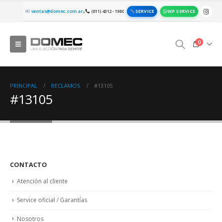
SERVICE
WP SERVICE
ventas@domec.com.ar
(011) 4312 - 1980
|
0
PRINCIPAL
RECLAMOS
#13105
#13105
CONTACTO
Atención al cliente
Service oficial / Garantías
Nosotros