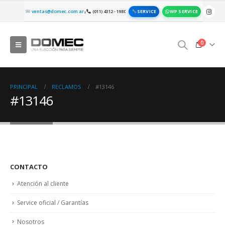
SERVICE
WP SERVICE
ventas@domec.com.ar
(011) 4312 - 1980
|
0
PRINCIPAL
RECLAMOS
#13146
#13146
CONTACTO
Atención al cliente
Service oficial / Garantías
Nosotros